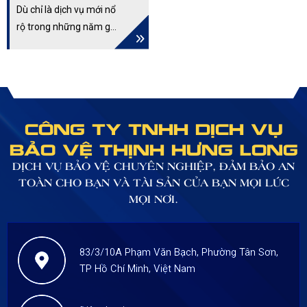
chuyên nghiệp nhằm
Dù chỉ là dịch vụ mới nổ
đảm bảo an toàn cho
rộ trong những năm gần
mục tiêu. Để tìm hiểu rõ
đây tuy nhiên dịch vụ
hơn nữa về dịch vụ bảo
bảo vệ mục tiêu di động
vệ ngày Tết quý khách
lại phát triển cực nhanh
hàng hãy theo dõi bài
trước nhu cầu của
viết sau.
khách hàng. Có thể kể
CÔNG TY TNHH DỊCH VỤ
đến là đảm bảo an ninh
BẢO VỆ THỊNH HƯNG LONG
cho yếu nhân, áp tải
hàng hóa, của cải,
DỊCH VỤ BẢO VỆ CHUYÊN NGHIỆP, ĐẢM BẢO AN
TOÀN CHO BẠN VÀ TÀI SẢN CỦA BẠN MỌI LÚC
MỌI NƠI.
83/3/10A Phạm Văn Bạch, Phường Tân Sơn,
TP Hồ Chí Minh, Việt Nam