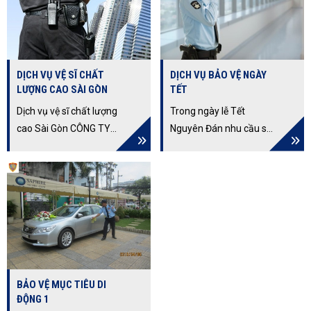
DỊCH VỤ VỆ SĨ CHẤT
DỊCH VỤ BẢO VỆ NGÀY
LƯỢNG CAO SÀI GÒN
TẾT
Dịch vụ vệ sĩ chất lượng
Trong ngày lễ Tết
cao Sài Gòn CÔNG TY
Nguyên Đán nhu cầu sử
TNHH DỊCH VỤ BẢO VỆ
dụng dịch vụ bảo vệ
THỊNH HƯNG LONG là
ngày Tết càng tăng cao
đơn vị chuyên cung cấp
giúp toàn bộ tài sản an
Dịch vụ vệ sĩ chất lượng
toàn. Công ty Bảo vệ
cao tphcm.
Thịnh Hưng Long đã có
nhiều năm kinh nghiệm
trong nghề kết hợp cùng
phương án tác chiến
BẢO VỆ MỤC TIÊU DI
thông minh và đội ngũ
ĐỘNG 1
nhân viên an ninh