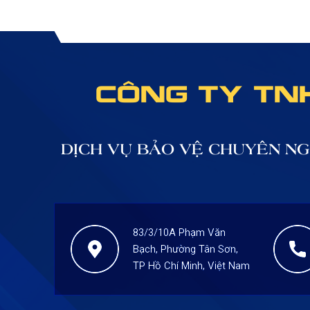
các doanh nghiệp, giới thiệu sản phẩm, hội chợ
triển lãm, các buổi ca nhạc ngoài trời
CÔNG TY TNH
DỊCH VỤ BẢO VỆ CHUYÊN NG
83/3/10A Phạm Văn
Bạch, Phường Tân Sơn,
TP Hồ Chí Minh, Việt Nam