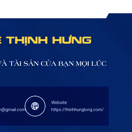
Ệ THỊNH HƯNG
À TÀI SẢN CỦA BẠN MỌI LÚC
Website:
cm@gmail.com
https://thinhhunglong.com/