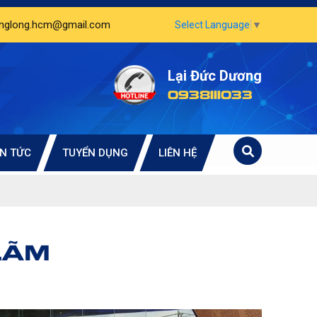
unglong.hcm@gmail.com
Select Language
▼
Lại Đức Dương
0938111033
IN TỨC
TUYỂN DỤNG
LIÊN HỆ
LÃM