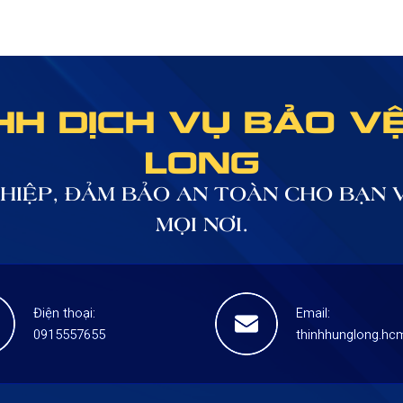
H DỊCH VỤ BẢO V
LONG
HIỆP, ĐẢM BẢO AN TOÀN CHO BẠN V
MỌI NƠI.
Điện thoại:
Email:
0915557655
thinhhunglong.h