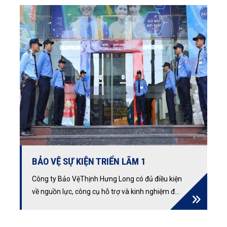
BẢO VỆ SỰ KIỆN TRIỂN LÃM 1
Công ty Bảo VệThịnh Hưng Long có đủ điều kiện
về nguồn lực, công cụ hỗ trợ và kinh nghiệm để
triển khai bất cứ sự kiện nào trên toàn lãnh thổ
Việt Nam