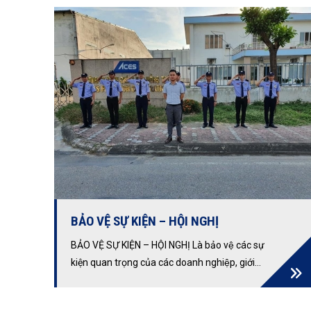
BẢO VỆ SỰ KIỆN – HỘI NGHỊ
BẢO VỆ SỰ KIỆN – HỘI NGHỊ Là bảo vệ các sự
kiện quan trọng của các doanh nghiệp, giới
thiệu sản phẩm, hội chợ triển lãm, các buổi ca
nhạc ngoài trờivệ các sự kiện quan trọng của