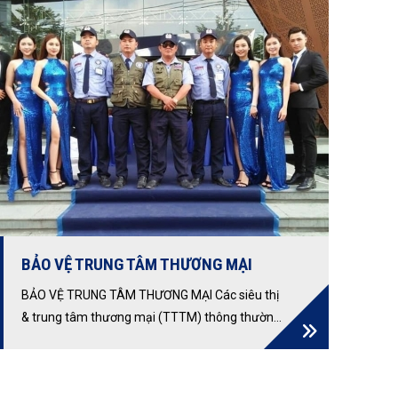
BẢO VỆ TRUNG TÂM THƯƠNG MẠI
BẢO VỆ TRUNG TÂM THƯƠNG MẠI Các siêu thị
& trung tâm thương mại (TTTM) thông thường
được mở tại các vị trí trung tâm Thành phố, khu
vực tập trung đông dân cư và tại các trục
đường chính có mật độ giao thông đông đúc.