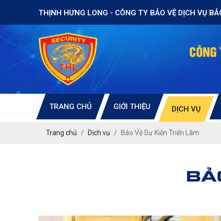
THỊNH HƯNG LONG - CÔNG TY BẢO VỆ DỊCH VỤ BẢ
TRANG CHỦ
GIỚI THIỆU
DỊCH VỤ
Trang chủ
Dịch vụ
Bảo Vệ Sự Kiện Triển Lãm
BẢ