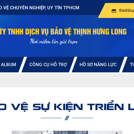
O VỆ CHUYÊN NGHIỆP, UY TÍN TPHCM
thinhh
ALBUM
CÔNG CỤ HỖ TRỢ
HỒ SƠ NĂNG LỰC
T
O VỆ SỰ KIỆN TRIỂN 