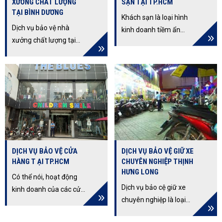
XƯỞNG CHẤT LƯỢNG
SẠN TẠI TP.HCM
TẠI BÌNH DƯƠNG
Khách sạn là loại hình
Dịch vụ bảo vệ nhà
kinh doanh tiềm ẩn
xưởng chất lượng tại
nhiều vấn đề tiềm ẩn về
Bình Dương là đơn vị có
an ninh, trật tự gây rối,
kinh nghiệm nhiều năm
xung đột, va chạm, mất
trong lĩnh vực cung cấp
cắp tài sản…Nắm bắt
dịch vụ này. Chúng tôi có
được nhu cầu thiết yếu
nhiệm vụ đảm bảo an
này dich vụ bảo vệ Thịnh
toàn cho người lao động
Hưng Long đã triển khai
và tài sản.
dịch vụ bảo vệ khách
sạn tại Tp.HCM. Với mục
DỊCH VỤ BẢO VỆ CỬA
DỊCH VỤ BẢO VỆ GIỮ XE
tiêu bảo vệ an toàn tài
HÀNG T ẠI TP.HCM
CHUYÊN NGHIỆP THỊNH
sản và con người là trên
HƯNG LONG
Có thể nói, hoạt động
hết.
Dịch vụ bảo cệ giữ xe
kinh doanh của các cửa
chuyên nghiệp là loại
hàng trên địa bàn thành
hình dịch vụ bảo vệ cho
phố phải đối mặt với