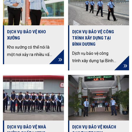
DỊCH VỤ BẢO VỆ KHO
DỊCH VỤ BẢO VỆ CÔNG
XƯỞNG
TRÌNH XÂY DỰNG TẠI
BÌNH DƯƠNG
Kho xưởng có thể nói là
Dịch vụ bảo vệ công
một nơi xảy ra nhiều vấn
trình xây dựng tại Bình
đề khác nhau như xô
Dương đảm bảo an toàn
xát, mất tài sản vì thế
cho người lao động và
mà việc thuê dịch vụ
tránh tình trạng thất
bảo vệ kho xưởng lại
thoát vật tư.
được nhiều người sử
dụng. Hãy cùngCông ty
Bảo vệ Thịnh Hưng Long
tìm hiểu về dịch vụ này
nhé!
DỊCH VỤ BẢO VỆ NHÀ
DỊCH VỤ BẢO VỆ KHÁCH