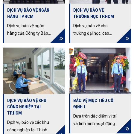
ngũ chuyên nghiệp,
những đội ngũ bảo vệ có
DỊCH VỤ BẢO VỆ NGÂN
DỊCH VỤ BẢO VỆ
nhiệt tình, chuyên
tinh thần trách nhiệm
HÀNG TP.HCM
TRƯỜNG HỌC TP.HCM
nghiệp và trung thực
cao và tâm huyết nghề
cho đơn vị của bạn.
nghiệp do đặc thù dịch
Dịch vụ bảo vệ ngân
Dịch vụ bảo vệ cho
vụ bảo vệ công trường
hàng của Công ty Bảo
trường đại học, cao
thường xuyên phải tiếp
vệ Thịnh Hưng Long
đẳng, trung cấp. Chúng
xúc với nắng, bụi.
đang được nhiều khách
tôi nghiên cứu thiết lập
hàng ngân hàng trong
và cung cấp hệ thống an
nước lẫn nước ngoài
ninh toàn diện để bảo vệ
đánh giá cao về nghiệp
học sinh, sinh viên, giáo
vụ tốt và chuyên nghiệp
viên cũng như tài sản
của trường học.
DỊCH VỤ BẢO VỆ KHU
BẢO VỆ MỤC TIÊU CỐ
CÔNG NGHIỆP TẠI
ĐỊNH 1
TP.HCM
Dựa trên đặc điểm vị trí
Dịch vụ bảo vệ các khu
và tình hình hoạt động
công nghiệp tại Thịnh
sản xuất, kinh doanh