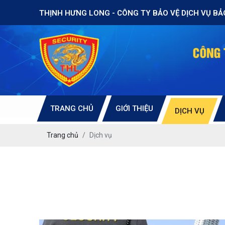
THỊNH HƯNG LONG - CÔNG TY BẢO VỆ DỊCH VỤ BẢ
TRANG CHỦ
GIỚI THIỆU
DỊCH VỤ
Trang chủ
Dịch vụ