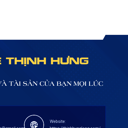
Ệ THỊNH HƯNG
À TÀI SẢN CỦA BẠN MỌI LÚC
Website: