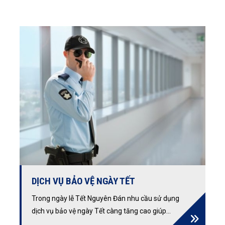
thời gian, chi phí và rủi ro. Với đội ngũ nhân viên
chuyên nghiệp và năng lực nghiệp vụ hàng đầu,
chúng tôi cam kết cung cấp dịch vụ bảo vệ giữ
xe chất lượng và đáng tin cậy cho khách hàng.
DỊCH VỤ BẢO VỆ NGÀY TẾT
Trong ngày lễ Tết Nguyên Đán nhu cầu sử dụng
dịch vụ bảo vệ ngày Tết càng tăng cao giúp
toàn bộ tài sản an toàn. Công ty Bảo vệ Thịnh