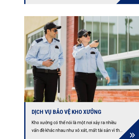
hàng đầu, chuyên nghiệp, tận tâm, đảm bảo an
ninh tuyệt đối. Liên hệ ngay!
DỊCH VỤ BẢO VỆ KHO XƯỞNG
Kho xưởng có thể nói là một nơi xảy ra nhiều
vấn đề khác nhau như xô xát, mất tài sản vì thế
mà việc thuê dịch vụ bảo vệ kho xưởng lại được