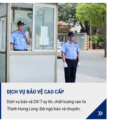
người luôn được bảo vệ tối đa.
DỊCH VỤ BẢO VỆ CAO CẤP
Dịch vụ bảo vệ 24/7 uy tín, chất lượng cao từ
Thịnh Hưng Long. Đội ngũ bảo vệ chuyên
nghiệp, quy trình nghiêm ngặt, công nghệ hiện
đại. Bảo vệ tòa nhà, sự kiện và nhiều hơn nữa.