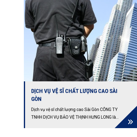
DỊCH VỤ VỆ SĨ CHẤT LƯỢNG CAO SÀI
GÒN
Dịch vụ vệ sĩ chất lượng cao Sài Gòn CÔNG TY
TNHH DỊCH VỤ BẢO VỆ THỊNH HƯNG LONG là
đơn vị chuyên cung cấp Dịch vụ vệ sĩ chất lượng
cao tphcm.