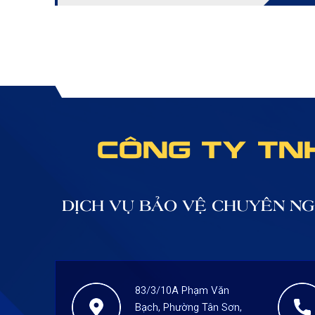
nhiều người sử dụng. Hãy cùngCông ty Bảo vệ
Thịnh Hưng Long tìm hiểu về dịch vụ này nhé!
CÔNG TY TNH
DỊCH VỤ BẢO VỆ CHUYÊN NG
83/3/10A Phạm Văn
Bạch, Phường Tân Sơn,