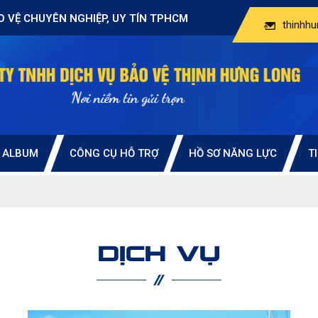
O VỆ CHUYÊN NGHIỆP, UY TÍN TPHCM
thinhh
ALBUM
CÔNG CỤ HỖ TRỢ
HỒ SƠ NĂNG LỰC
T
DỊCH VỤ