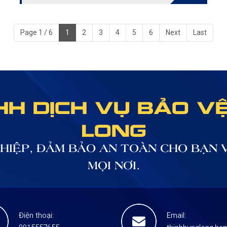
Hưng Long đã có nhiều năm kinh nghiệm trong
nghề kết hợp cùng phương án tác chiến thông
Page 1 / 6
1
2
3
4
5
6
Next
Last
minh và đội ngũ nhân viên an ninh chuyên
nghiệp nhằm đảm bảo an toàn cho mục tiêu.
Để tìm hiểu rõ hơn nữa về dịch vụ bảo vệ ngày
Tết quý khách hàng hãy theo dõi bài viết sau.
H DỊCH VỤ BẢO V
LONG
HIỆP, ĐẢM BẢO AN TOÀN CHO BẠN V
MỌI NƠI.
Điện thoại:
Email: