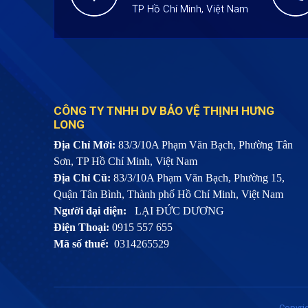
TP Hồ Chí Minh, Việt Nam
CÔNG TY TNHH DV BẢO VỆ THỊNH HƯNG
LONG
Địa Chỉ Mới:
83/3/10A Phạm Văn Bạch, Phường Tân
Sơn, TP Hồ Chí Minh, Việt Nam
Địa Chỉ Cũ:
83/3/10A Phạm Văn Bạch, Phường 15,
Quận Tân Bình, Thành phố Hồ Chí Minh, Việt Nam
Người đại diện:
LẠI ĐỨC DƯƠNG
Điện Thoại:
0915 557 655
Mã số thuế:
0314265529
Copyri