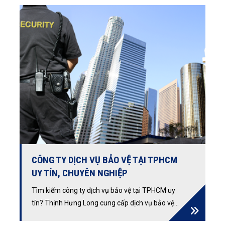
sự nghiêm ngặt và công nghệ an ninh hiện đại
nhất, giúp bạn an tâm tập trung phát triển kinh
doanh.
CÔNG TY DỊCH VỤ BẢO VỆ TẠI TPHCM
UY TÍN, CHUYÊN NGHIỆP
Tìm kiếm công ty dịch vụ bảo vệ tại TPHCM uy
tín? Thịnh Hưng Long cung cấp dịch vụ bảo vệ
chuyên nghiệp, bảo vệ công trường, sự kiện, yếu