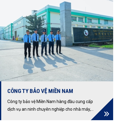
CÔNG TY BẢO VỆ MIỀN NAM
Công ty bảo vệ Miền Nam hàng đầu cung cấp
dịch vụ an ninh chuyên nghiệp cho nhà máy,
tòa nhà, sự kiện và yếu nhân. Khám phá các
tiêu chí lựa chọn và cam kết an toàn tuyệt đối
24/7 của chúng tôi, đảm bảo tài sản và con