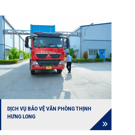
giảng dạy. Đây cũng là nơi tập trung đông đúc
nhiều tầng lớp từ học sinh – sinh viên đến giáo
viên – giảng viên và các nhân viên khác phục
vụ hoạt động của nhà trường, nếu không may
xảy ra sự hỗn loạn có thể gây thiệt hại không
cần thiết cho nhiều người.
DỊCH VỤ BẢO VỆ VĂN PHÒNG THỊNH
HƯNG LONG