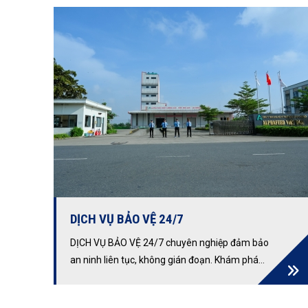
DỊCH VỤ BẢO VỆ 24/7
DỊCH VỤ BẢO VỆ 24/7 chuyên nghiệp đảm bảo
an ninh liên tục, không gián đoạn. Khám phá
các ưu điểm vượt trội và phạm vi ứng dụng
rộng rãi của dịch vụ bảo vệ 24 giờ liên tục, giúp