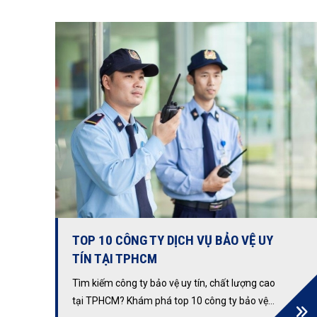
tối ưu hóa chi phí và ngăn chặn rủi ro hiệu quả.
TOP 10 CÔNG TY DỊCH VỤ BẢO VỆ UY
TÍN TẠI TPHCM
Tìm kiếm công ty bảo vệ uy tín, chất lượng cao
tại TPHCM? Khám phá top 10 công ty bảo vệ