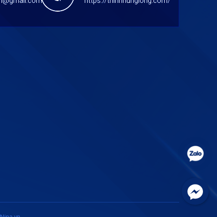
cm@gmail.com
https://thinhhunglong.com/
Nina.vn