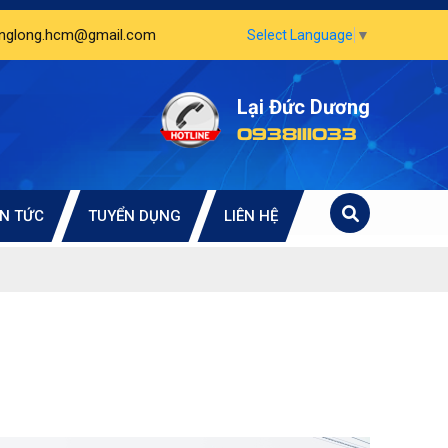
unglong.hcm@gmail.com
Select Language
▼
Lại Đức Dương
0938111033
IN TỨC
TUYỂN DỤNG
LIÊN HỆ