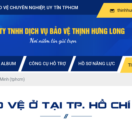
O VỆ CHUYÊN NGHIỆP, UY TÍN TPHCM
thinhh
ALBUM
CÔNG CỤ HỖ TRỢ
HỒ SƠ NĂNG LỰC
T
 Minh (tphcm)
VỆ Ở TẠI TP. HỒ CHÍ