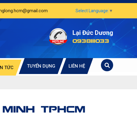
unglong.hcm@gmail.com
Select Language
▼
Lại Đức Dương
0938111033
TUYỂN DỤNG
LIÊN HỆ
IN TỨC
 MINH (TPHCM)