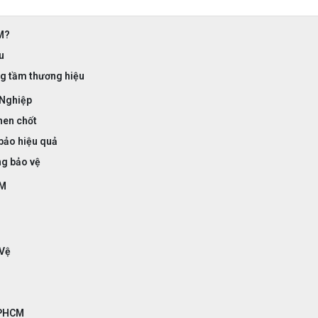
M?
u
ng tầm thương hiệu
 Nghiệp
hen chốt
 bảo hiệu quả
ng bảo vệ
CM
 Vệ
 TPHCM