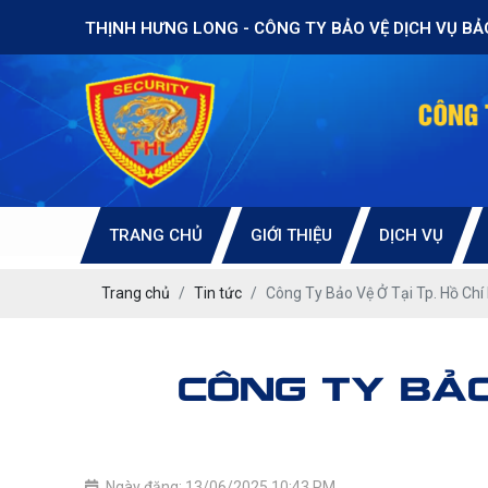
THỊNH HƯNG LONG - CÔNG TY BẢO VỆ DỊCH VỤ BẢ
TRANG CHỦ
GIỚI THIỆU
DỊCH VỤ
Trang chủ
Tin tức
Công Ty Bảo Vệ Ở Tại Tp. Hồ Chí
CÔNG TY BẢO 
Ngày đăng: 13/06/2025 10:43 PM