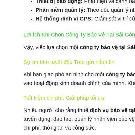
Thiết bị báo động:
Phát hiện và cảnh b
Phần mềm quản lý:
Theo dõi, quản lý nh
Hệ thống định vị GPS:
Giám sát vị trí c
Lợi Ích Khi Chọn Công Ty Bảo Vệ Tại Sài Gò
Vậy, việc lựa chọn một
công ty bảo vệ tại S
Sự an tâm tuyệt đối: Trao gửi niềm tin
Khi bạn giao phó an ninh cho một
công ty bảo
vào hoạt động kinh doanh chính của mình. Khôn
Tiết kiệm chi phí: Giải pháp tối ưu
Nhiều người cho rằng thuê
dịch vụ bảo vệ t
tuyển dụng, đào tạo, quản lý nhân viên bảo vệ
chi phí, thời gian và công sức.