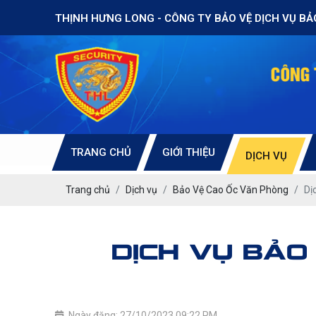
THỊNH HƯNG LONG - CÔNG TY BẢO VỆ DỊCH VỤ BẢ
TRANG CHỦ
GIỚI THIỆU
DỊCH VỤ
Trang chủ
Dịch vụ
Bảo Vệ Cao Ốc Văn Phòng
Dị
DỊCH VỤ BẢO
Ngày đăng: 27/10/2023 09:22 PM