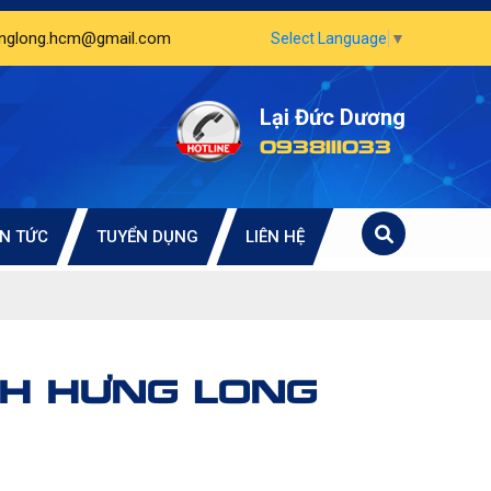
unglong.hcm@gmail.com
Select Language
▼
Lại Đức Dương
0938111033
IN TỨC
TUYỂN DỤNG
LIÊN HỆ
NH HƯNG LONG