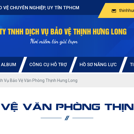
O VỆ CHUYÊN NGHIỆP, UY TÍN TPHCM
thinhh
ALBUM
CÔNG CỤ HỖ TRỢ
HỒ SƠ NĂNG LỰC
T
ch Vụ Bảo Vệ Văn Phòng Thịnh Hưng Long
 VỆ VĂN PHÒNG THỊ