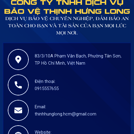
CÔNG TY TNHH DỊCH VỤ
BẢO VỆ THỊNH HƯNG LONG
DỊCH VỤ BẢO VỆ CHUYÊN NGHIỆP, ĐẢM BẢO AN
TOÀN CHO BẠN VÀ TÀI SẢN CỦA BẠN MỌI LÚC
MỌI NƠI.
83/3/10A Phạm Văn Bạch, Phường Tân Sơn,
TP Hồ Chí Minh, Việt Nam
Điện thoại:
0915557655
Email:
thinhhunglong.hcm@gmail.com
Website: