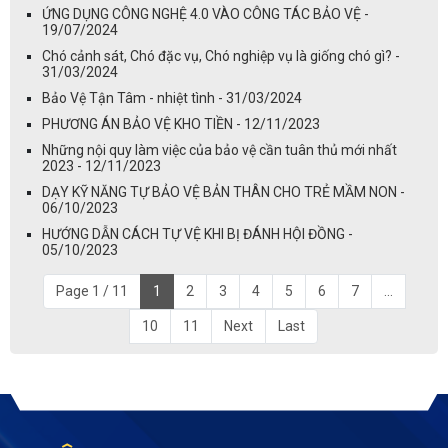
ỨNG DỤNG CÔNG NGHỆ 4.0 VÀO CÔNG TÁC BẢO VỆ -
19/07/2024
Chó cảnh sát, Chó đặc vụ, Chó nghiệp vụ là giống chó gì? -
31/03/2024
Bảo Vệ Tận Tâm - nhiệt tình - 31/03/2024
PHƯƠNG ÁN BẢO VỆ KHO TIỀN - 12/11/2023
Những nội quy làm việc của bảo vệ cần tuân thủ mới nhất
2023 - 12/11/2023
DẠY KỸ NĂNG TỰ BẢO VỆ BẢN THÂN CHO TRẺ MẦM NON -
06/10/2023
HƯỚNG DẪN CÁCH TỰ VỆ KHI BỊ ĐÁNH HỘI ĐỒNG -
05/10/2023
Page 1 / 11
1
2
3
4
5
6
7
...
10
11
Next
Last