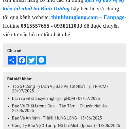
kiện tốt nhất tại Bình Dương
hãy liên hệ với chúng
tôi qua kênh website:
thinhhunglong.com
–
Fanpage
-
Hotline
0915557655 - 0938111033
để được chuyên
viên tư vấn hỗ trợ tốt nhất nhé.
Chia sẻ:
Share
Facebook
Twitter
Messenger
Bài viết khác:
Top 5+ Công Ty Dịch Vụ Bảo Vệ Tốt Nhất Tại TPHCM -
20/07/2025
Dịch vụ vệ sĩ chuyên nghiệp TpHCM - 08/07/2025
Bảo Vệ Chất Lượng Cao – Tận Tâm – Chuyên Nghiệp -
22/06/2025
Bảo Vệ An Ninh - THỊNH HƯNG LONG - 15/06/2025
Công Ty Bảo Vệ Ở Tại Tp. Hồ Chí Minh (tphcm) - 13/06/2025