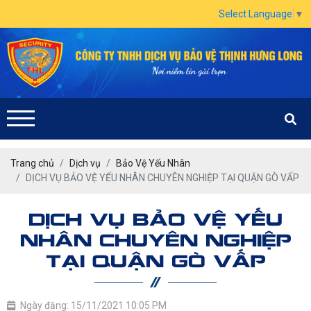
Select Language
▼
Trang chủ
Dịch vụ
Bảo Vệ Yếu Nhân
DỊCH VỤ BẢO VỆ YẾU NHÂN CHUYÊN NGHIỆP TẠI QUẬN GÒ VẤP
DỊCH VỤ BẢO VỆ YẾU
NHÂN CHUYÊN NGHIỆP
TẠI QUẬN GÒ VẤP
Ngày đăng: 15/11/2021 10:05 PM