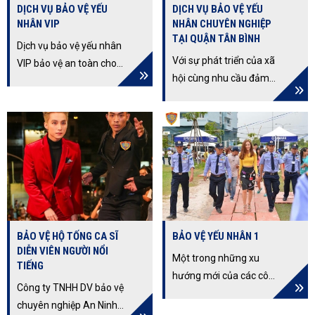
DỊCH VỤ BẢO VỆ YẾU
DỊCH VỤ BẢO VỆ YẾU
NHÂN VIP
NHÂN CHUYÊN NGHIỆP
TẠI QUẬN TÂN BÌNH
Dịch vụ bảo vệ yếu nhân
Với sự phát triển của xã
VIP bảo vệ an toàn cho
hội cùng nhu cầu đảm
các chủ doanh nghiệp,
bảo an toàn cho bản
doanh nhân, nguyên thủ
thân và gia đình, người
quốc gia, lãnh đạo cấp
thân ngày càng cao,
cao, cá nhân và yếu
Công ty dịch vụ bảo vệ
nhân có nhu cầu thuê vệ
Thịnh Hưng Long cung
sĩ riêng.
cấp dịch vụ bảo vệ yếu
nhân chuyên nghiệp tại
quận Tân Bình
BẢO VỆ HỘ TỐNG CA SĨ
BẢO VỆ YẾU NHÂN 1
DIỄN VIÊN NGƯỜI NỔI
Một trong những xu
TIẾNG
hướng mới của các công
Công ty TNHH DV bảo vệ
ty bảo vệ tại Việt Nam là
chuyên nghiệp An Ninh
các dịch vụ bảo vệ yếu