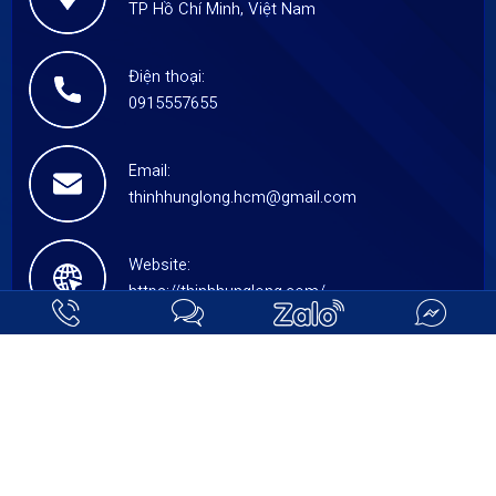
TP Hồ Chí Minh, Việt Nam
Điện thoại:
0915557655
Email:
thinhhunglong.hcm@gmail.com
Website:
https://thinhhunglong.com/
HỆ THỐNG CHI NHÁNH
CÔNG TY TNHH DV BẢO VỆ THỊNH HƯNG LONG
Địa Chỉ Mới:
83/3/10A Phạm Văn Bạch, Phường Tân Sơn, TP Hồ