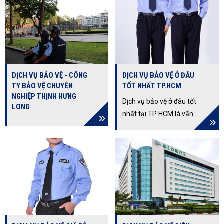
Uy Tín. Cam Kết Dịch Vụ
đội ngũ nhân viên giàu
Chuyên Nghiệp Uy Tín,
kinh nghiệm, trình độ
Đem Lại Sự Hài Lòng Và
chuyên môn cao... làm
An Tâm
hài lòng những khách
hàng khó tính nhất
DỊCH VỤ BẢO VỆ - CÔNG
DỊCH VỤ BẢO VỆ Ở ĐÂU
TY BẢO VỆ CHUYÊN
TỐT NHẤT TP.HCM
NGHIỆP THỊNH HƯNG
Dịch vụ bảo vệ ở đâu tốt
LONG
nhất tại TP HCM là vấn
đề được rất nhiều doanh
nghiệp quan tâm đến?
Không những vậy, nhiệm
vụ của người bảo vệ là
gì? Các loại dịch vụ bảo
vệ phổ biến nhất trên thị
trường hiện nay? Các
vấn đề này luôn được