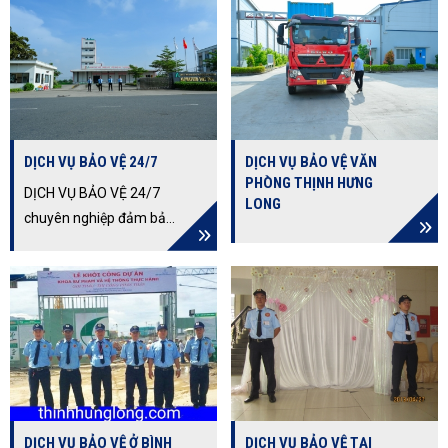
DỊCH VỤ BẢO VỆ 24/7
DỊCH VỤ BẢO VỆ VĂN
PHÒNG THỊNH HƯNG
DỊCH VỤ BẢO VỆ 24/7
LONG
chuyên nghiệp đảm bảo
an ninh liên tục, không
gián đoạn. Khám phá
các ưu điểm vượt trội và
phạm vi ứng dụng rộng
rãi của dịch vụ bảo vệ 24
giờ liên tục, giúp tối ưu
hóa chi phí và ngăn
chặn rủi ro hiệu quả.
DỊCH VỤ BẢO VỆ Ở BÌNH
DỊCH VỤ BẢO VỆ TẠI