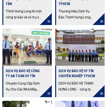
TÂN
TPHCM
Thình Hưng Long là một
Thương Hiệu Dịch Vụ
công ty bảo vệ có trụ sở
Bảo Thịnh hưng Long
tại Bình Tân. Tên công
Số Một Việt Nam, Cam
ty: Công ty TNHH Thịnh
Kết Dịch Vụ Chất Lượng
Hưng Long Địa chỉ:
Cao. Cung Cấp Bảo Vệ
83/3/3 Phạm Văn Bạch,
Vệ Sĩ Cho Các Mục Tiêu
Phường 15, Quận Tân
Cố Định, Di Động,
Bình, Thành phố Hồ Chí
Trường Học, Sự Kiện...
Minh Lĩnh vực hoạt
động: Cung cấp dịch vụ
DỊCH VỤ BẢO VỆ CÔNG
DỊCH VỤ BẢO VỆ UY TÍN
bảo vệ và an ninh cho
TY AN TOÀN UY TÍN
CHUYÊN NGHIỆP TPHCM
khách hàng trong khu
vực Bình Tân.
Chuyên Cung Cấp Dịch
DỊCH VỤ BẢO VỆ THỊNH
Vụ Cho Các Nhà Máy,
HƯNG LONG - công ty
Văn Phòng, Nhà Hàng,
bảo vệ chuyên nghiệp,
Khách Sạn, Ngân Hàng
uy tín tại TPHCM sở hữu