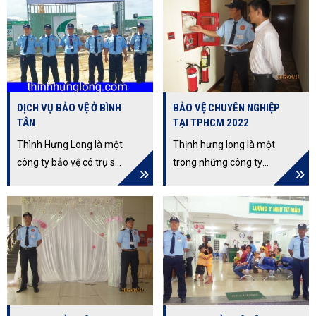
các ưu điểm vượt trội và
phạm vi ứng dụng rộng
rãi của dịch vụ bảo vệ 24
giờ liên tục, giúp tối ưu
hóa chi phí và ngăn
chặn rủi ro hiệu quả.
DỊCH VỤ BẢO VỆ Ở BÌNH
BẢO VỆ CHUYÊN NGHIỆP
TÂN
TẠI TPHCM 2022
Thình Hưng Long là một
Thịnh hưng long là một
công ty bảo vệ có trụ sở
trong những công ty
tại Bình Tân. Tên công
bảo vệ tphcm uy tín,
ty: Công ty TNHH Thịnh
cung cấp dịch vụ bảo vệ
Hưng Long Địa chỉ:
chuyên nghiệp. Với hơn
83/3/3 Phạm Văn Bạch,
10 năm kinh nghiệm
Phường 15, Quận Tân
hoạt động trong nghề,
Bình, Thành phố Hồ Chí
sở hữu đội ngũ nhân
Minh Lĩnh vực hoạt
viên giàu kinh nghiệm,
động: Cung cấp dịch vụ
trình độ chuyên môn