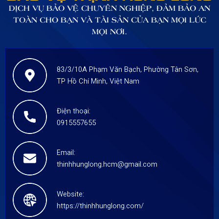
đang càng được nhân
DỊCH VỤ BẢO VỆ CHUYÊN NGHIỆP, ĐẢM BẢO AN
rộng lên và nhu cầu
TOÀN CHO BẠN VÀ TÀI SẢN CỦA BẠN MỌI LÚC
người tiêu dùng ngày
MỌI NƠI.
càng tăng cao.
83/3/10A Phạm Văn Bạch, Phường Tân Sơn,
TP Hồ Chí Minh, Việt Nam
Điện thoại:
0915557655
Email:
thinhhunglong.hcm@gmail.com
Website:
https://thinhhunglong.com/