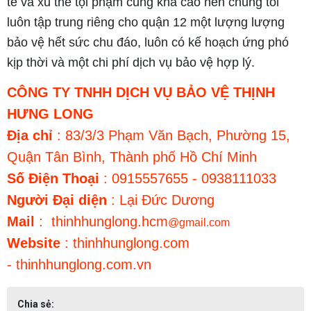
tế và xu thế tội phậm cũng khá cao nên chúng tôi
luôn tập trung riêng cho quận 12 một lượng lượng
bảo vệ hết sức chu đáo, luôn có kế hoạch ứng phó
kịp thời và một chi phí dịch vụ bảo vệ hợp lý.
CÔNG TY TNHH DỊCH VỤ BẢO VỆ THỊNH
HƯNG LONG
Địa chỉ
: 83/3/3 Phạm Văn Bạch, Phường 15,
Quận Tân Bình, Thành phố Hồ Chí Minh
Số Điện Thoại
: 0915557655 - 0938111033
Người Đại diện
: Lại Đức Dương
Mail
: thinhhunglong.hcm
@
gmail.com
Website
: thinhhunglong.com
- thinhhunglong.com.vn
Chia sẻ: