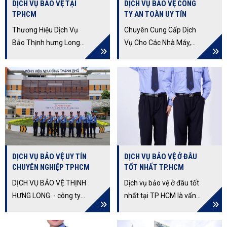
DỊCH VỤ BẢO VỆ TẠI
DỊCH VỤ BẢO VỆ CÔNG
bảo vệ và an ninh cho
cao… làm hài lòng ngay
TPHCM
TY AN TOÀN UY TÍN
khách hàng trong khu
cả những khách hàng
vực Bình Tân.
khó tính nhất.
Thương Hiệu Dịch Vụ
Chuyên Cung Cấp Dịch
Bảo Thịnh hưng Long
Vụ Cho Các Nhà Máy,
Số Một Việt Nam, Cam
Văn Phòng, Nhà Hàng,
Kết Dịch Vụ Chất Lượng
Khách Sạn, Ngân Hàng
Cao. Cung Cấp Bảo Vệ
Uy Tín. Cam Kết Dịch Vụ
Vệ Sĩ Cho Các Mục Tiêu
Chuyên Nghiệp Uy Tín,
Cố Định, Di Động,
Đem Lại Sự Hài Lòng Và
Trường Học, Sự Kiện...
An Tâm
DỊCH VỤ BẢO VỆ UY TÍN
DỊCH VỤ BẢO VỆ Ở ĐÂU
CHUYÊN NGHIỆP TPHCM
TỐT NHẤT TP.HCM
DỊCH VỤ BẢO VỆ THỊNH
Dịch vụ bảo vệ ở đâu tốt
HƯNG LONG - công ty
nhất tại TP HCM là vấn
bảo vệ chuyên nghiệp,
đề được rất nhiều doanh
uy tín tại TPHCM sở hữu
nghiệp quan tâm đến?