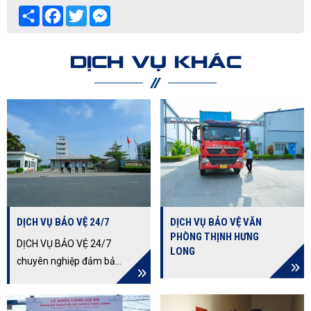
Share
Facebook
Twitter
Messenger
DỊCH VỤ KHÁC
DỊCH VỤ BẢO VỆ 24/7
DỊCH VỤ BẢO VỆ VĂN
PHÒNG THỊNH HƯNG
DỊCH VỤ BẢO VỆ 24/7
LONG
chuyên nghiệp đảm bảo
an ninh liên tục, không
gián đoạn. Khám phá