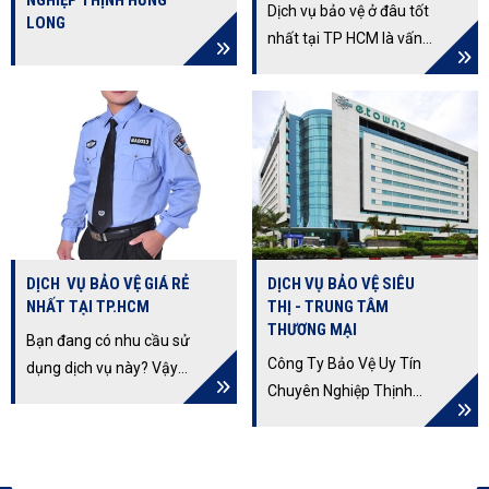
NGHIỆP THỊNH HƯNG
Dịch vụ bảo vệ ở đâu tốt
LONG
nhất tại TP HCM là vấn
đề được rất nhiều doanh
nghiệp quan tâm đến?
Không những vậy, nhiệm
vụ của người bảo vệ là
gì? Các loại dịch vụ bảo
vệ phổ biến nhất trên thị
trường hiện nay? Các
vấn đề này luôn được
DỊCH VỤ BẢO VỆ GIÁ RẺ
DỊCH VỤ BẢO VỆ SIÊU
nhiều người quan tâm
NHẤT TẠI TP.HCM
THỊ - TRUNG TÂM
chú ý đến.
THƯƠNG MẠI
Bạn đang có nhu cầu sử
Công Ty Bảo Vệ Uy Tín
dụng dịch vụ này? Vậy
Chuyên Nghiệp Thịnh
làm sao để tìm kiếm
Hưng Long Cung cấp
được địa chỉ cung cấp
dịch vụ bảo vệ cho các
dịch vụ bảo vệ giá rẻ
siêu thị lớn nhỏ, trung
nhất tphcm, hãy cùng