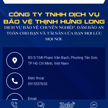
tâm thương mại trên
Thịnh Hưng Long tìm
mọi lãnh thổ Việt Nam.
hiểu qua bài viết dưới
CÔNG TY TNHH DỊCH VỤ
Với mạng lưới siêu thị -
đây.
BẢO VỆ THỊNH HƯNG LONG
trung tâm thương mại
đang càng được nhân
DỊCH VỤ BẢO VỆ CHUYÊN NGHIỆP, ĐẢM BẢO AN
rộng lên và nhu cầu
TOÀN CHO BẠN VÀ TÀI SẢN CỦA BẠN MỌI LÚC
người tiêu dùng ngày
MỌI NƠI.
càng tăng cao.
83/3/10A Phạm Văn Bạch, Phường Tân Sơn,
TP Hồ Chí Minh, Việt Nam
Điện thoại:
0915557655
Email:
thinhhunglong.hcm@gmail.com