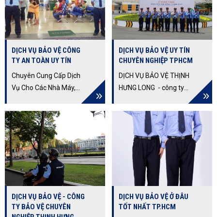
hoạt động trong nghề,
Cố Định, Di Động,
sở hữu đội ngũ nhân
Trường Học, Sự Kiện...
viên giàu kinh nghiệm,
trình độ chuyên môn
DỊCH VỤ BẢO VỆ CÔNG
DỊCH VỤ BẢO VỆ UY TÍN
cao… làm hài lòng ngay
TY AN TOÀN UY TÍN
CHUYÊN NGHIỆP TPHCM
cả những khách hàng
khó tính nhất.
Chuyên Cung Cấp Dịch
DỊCH VỤ BẢO VỆ THỊNH
Vụ Cho Các Nhà Máy,
HƯNG LONG - công ty
Văn Phòng, Nhà Hàng,
bảo vệ chuyên nghiệp,
Khách Sạn, Ngân Hàng
uy tín tại TPHCM sở hữu
Uy Tín. Cam Kết Dịch Vụ
đội ngũ nhân viên giàu
Chuyên Nghiệp Uy Tín,
kinh nghiệm, trình độ
Đem Lại Sự Hài Lòng Và
chuyên môn cao... làm
An Tâm
hài lòng những khách
hàng khó tính nhất
DỊCH VỤ BẢO VỆ - CÔNG
DỊCH VỤ BẢO VỆ Ở ĐÂU
TY BẢO VỆ CHUYÊN
TỐT NHẤT TP.HCM