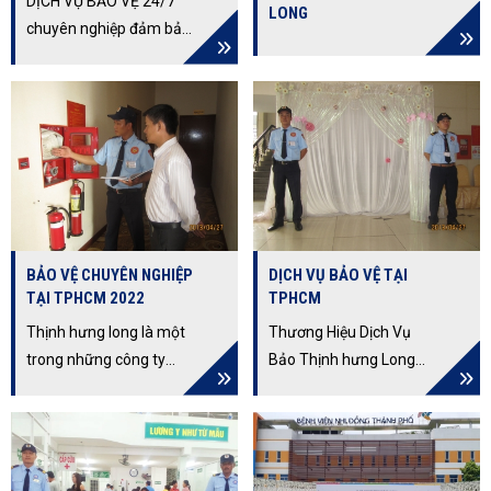
DỊCH VỤ BẢO VỆ 24/7
LONG
chuyên nghiệp đảm bảo
an ninh liên tục, không
gián đoạn. Khám phá
các ưu điểm vượt trội và
phạm vi ứng dụng rộng
rãi của dịch vụ bảo vệ 24
giờ liên tục, giúp tối ưu
hóa chi phí và ngăn
chặn rủi ro hiệu quả.
BẢO VỆ CHUYÊN NGHIỆP
DỊCH VỤ BẢO VỆ TẠI
TẠI TPHCM 2022
TPHCM
Thịnh hưng long là một
Thương Hiệu Dịch Vụ
trong những công ty
Bảo Thịnh hưng Long
bảo vệ tphcm uy tín,
Số Một Việt Nam, Cam
cung cấp dịch vụ bảo vệ
Kết Dịch Vụ Chất Lượng
chuyên nghiệp. Với hơn
Cao. Cung Cấp Bảo Vệ
10 năm kinh nghiệm
Vệ Sĩ Cho Các Mục Tiêu