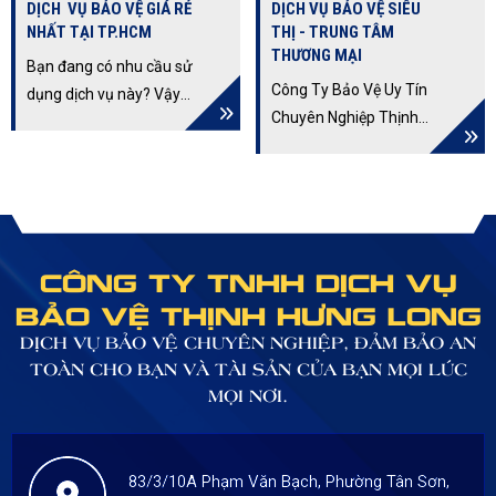
DỊCH VỤ BẢO VỆ GIÁ RẺ
DỊCH VỤ BẢO VỆ SIÊU
NHẤT TẠI TP.HCM
THỊ - TRUNG TÂM
THƯƠNG MẠI
Bạn đang có nhu cầu sử
Công Ty Bảo Vệ Uy Tín
dụng dịch vụ này? Vậy
Chuyên Nghiệp Thịnh
làm sao để tìm kiếm
Hưng Long Cung cấp
được địa chỉ cung cấp
dịch vụ bảo vệ cho các
dịch vụ bảo vệ giá rẻ
siêu thị lớn nhỏ, trung
nhất tphcm, hãy cùng
tâm thương mại trên
Thịnh Hưng Long tìm
mọi lãnh thổ Việt Nam.
hiểu qua bài viết dưới
CÔNG TY TNHH DỊCH VỤ
Với mạng lưới siêu thị -
đây.
BẢO VỆ THỊNH HƯNG LONG
trung tâm thương mại
đang càng được nhân
DỊCH VỤ BẢO VỆ CHUYÊN NGHIỆP, ĐẢM BẢO AN
rộng lên và nhu cầu
TOÀN CHO BẠN VÀ TÀI SẢN CỦA BẠN MỌI LÚC
người tiêu dùng ngày
MỌI NƠI.
càng tăng cao.
83/3/10A Phạm Văn Bạch, Phường Tân Sơn,