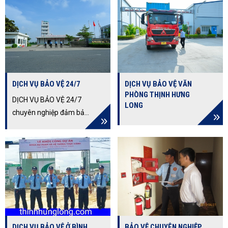
DỊCH VỤ BẢO VỆ 24/7
DỊCH VỤ BẢO VỆ VĂN
PHÒNG THỊNH HƯNG
DỊCH VỤ BẢO VỆ 24/7
LONG
chuyên nghiệp đảm bảo
an ninh liên tục, không
gián đoạn. Khám phá
các ưu điểm vượt trội và
phạm vi ứng dụng rộng
rãi của dịch vụ bảo vệ 24
giờ liên tục, giúp tối ưu
hóa chi phí và ngăn
chặn rủi ro hiệu quả.
DỊCH VỤ BẢO VỆ Ở BÌNH
BẢO VỆ CHUYÊN NGHIỆP