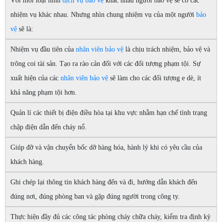
Với mỗi loại hình
dịch vụ bảo vệ
khác nhau người bảo vệ sẽ có các
nhiệm vụ khác nhau. Nhưng nhìn chung nhiệm vụ của một người
bảo
vệ
sẽ là:
Nhiệm vụ đầu tiên của
nhân viên bảo vệ
là chịu trách nhiệm, bảo vệ và
trông coi tài sản. Tạo ra rào cản đối với các đối tượng phạm tội. Sự
xuất hiện của các
nhân viên bảo vệ
sẽ làm cho các đối tượng e dè, ít
khả năng phạm tội hơn.
Quản lí các thiết bị điện điều hòa tại khu vực nhằm hạn chế tình trạng
chập điện dẫn đến cháy nổ.
Giúp đỡ và vận chuyển bốc dỡ hàng hóa, hành lý khi có yêu cầu của
khách hàng.
Ghi chép lại thông tin khách hàng đến và đi, hướng dẫn khách đến
đúng nơi, đúng phòng ban và gặp đúng người trong công ty.
Thực hiện đầy đủ các công tác phòng cháy chữa cháy, kiểm tra định kỳ