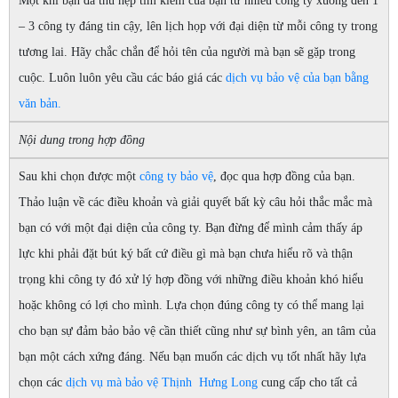
Một khi bạn đã thu hẹp tìm kiếm của bạn từ nhiều công ty xuống đến 1
– 3 công ty đáng tin cậy, lên lịch họp với đại diện từ mỗi công ty trong
tương lai. Hãy chắc chắn để hỏi tên của người mà bạn sẽ gặp trong
cuộc. Luôn luôn yêu cầu các báo giá các
dịch vụ bảo vệ của bạn bằng
văn bản.
Nội dung trong hợp đồng
Sau khi chọn được một
công ty bảo vệ
, đọc qua hợp đồng của bạn.
Thảo luận về các điều khoản và giải quyết bất kỳ câu hỏi thắc mắc mà
bạn có với một đại diện của công ty. Bạn đừng để mình cảm thấy áp
lực khi phải đặt bút ký bất cứ điều gì mà bạn chưa hiểu rõ và thận
trọng khi công ty đó xử lý hợp đồng với những điều khoản khó hiểu
hoặc không có lợi cho mình. Lựa chọn đúng công ty có thể mang lại
cho bạn sự đảm bảo bảo vệ cần thiết cũng như sự bình yên, an tâm của
bạn một cách xứng đáng. Nếu bạn muốn các dịch vụ tốt nhất hãy lựa
chọn các
dịch vụ mà bảo vệ Thịnh Hưng Long
cung cấp cho tất cả