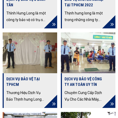
TÂN
TẠI TPHCM 2022
Thình Hưng Long là một
Thịnh hưng long là một
công ty bảo vệ có trụ sở
trong những công ty
tại Bình Tân. Tên công
bảo vệ tphcm uy tín,
ty: Công ty TNHH Thịnh
cung cấp dịch vụ bảo vệ
Hưng Long Địa chỉ:
chuyên nghiệp. Với hơn
83/3/3 Phạm Văn Bạch,
10 năm kinh nghiệm
Phường 15, Quận Tân
hoạt động trong nghề,
Bình, Thành phố Hồ Chí
sở hữu đội ngũ nhân
Minh Lĩnh vực hoạt
viên giàu kinh nghiệm,
động: Cung cấp dịch vụ
trình độ chuyên môn
DỊCH VỤ BẢO VỆ TẠI
DỊCH VỤ BẢO VỆ CÔNG
bảo vệ và an ninh cho
cao… làm hài lòng ngay
TPHCM
TY AN TOÀN UY TÍN
khách hàng trong khu
cả những khách hàng
vực Bình Tân.
khó tính nhất.
Thương Hiệu Dịch Vụ
Chuyên Cung Cấp Dịch
Bảo Thịnh hưng Long
Vụ Cho Các Nhà Máy,
Số Một Việt Nam, Cam
Văn Phòng, Nhà Hàng,
Kết Dịch Vụ Chất Lượng
Khách Sạn, Ngân Hàng