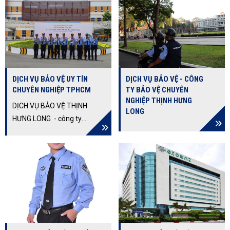
Cao. Cung Cấp Bảo Vệ
Uy Tín. Cam Kết Dịch Vụ
Vệ Sĩ Cho Các Mục Tiêu
Chuyên Nghiệp Uy Tín,
Cố Định, Di Động,
Đem Lại Sự Hài Lòng Và
Trường Học, Sự Kiện...
An Tâm
DỊCH VỤ BẢO VỆ UY TÍN
DỊCH VỤ BẢO VỆ - CÔNG
CHUYÊN NGHIỆP TPHCM
TY BẢO VỆ CHUYÊN
NGHIỆP THỊNH HƯNG
DỊCH VỤ BẢO VỆ THỊNH
LONG
HƯNG LONG - công ty
bảo vệ chuyên nghiệp,
uy tín tại TPHCM sở hữu
đội ngũ nhân viên giàu
kinh nghiệm, trình độ
chuyên môn cao... làm
hài lòng những khách
hàng khó tính nhất